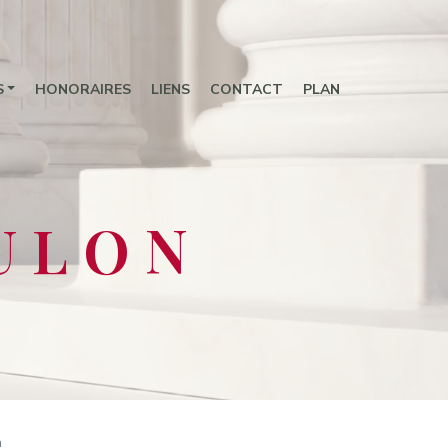
S
HONORAIRES
LIENS
CONTACT
PLAN
ULON
n